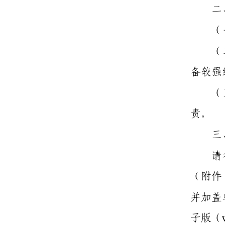
二
（
（
备较强
（
责。
三
请
（附件
并加盖
子版（