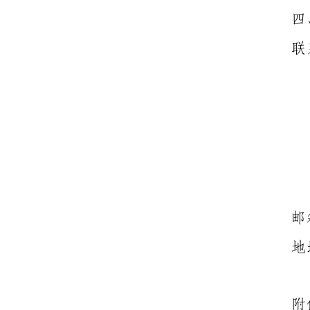
四
联
邮
地
附