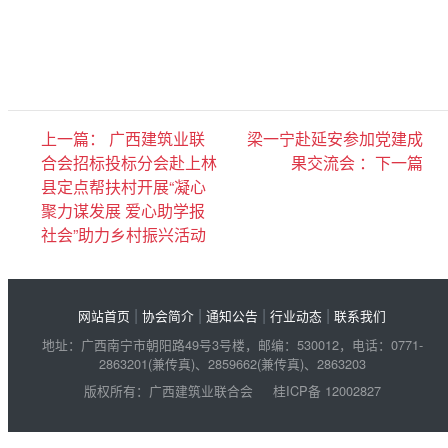
上一篇： 广西建筑业联
梁一宁赴延安参加党建成
合会招标投标分会赴上林
果交流会 ：下一篇
县定点帮扶村开展“凝心
聚力谋发展 爱心助学报
社会”助力乡村振兴活动
|
|
|
|
网站首页
协会简介
通知公告
行业动态
联系我们
地址：广西南宁市朝阳路49号3号楼，邮编：530012，电话：0771-
2863201(兼传真)、2859662(兼传真)、2863203
版权所有：广西建筑业联合会
桂ICP备 12002827